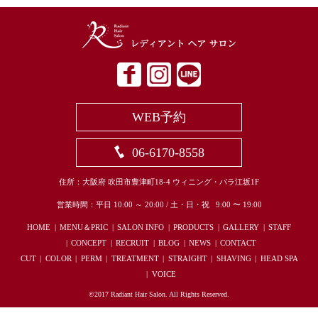
WEB予約
06-6170-8558
住所：大阪府 吹田市豊津町18-4 ウィニング・パラ江坂1F
営業時間：平日 10:00 ～ 20:00 / 土・日・祝 9:00 〜 19:00
HOME
MENU＆PRIC
SALON INFO
PRODUCTS
GALLERY
STAFF
CONCEPT
RECRUIT
BLOG
NEWS
CONTACT
CUT
COLOR
PERM
TREATMENT
STRAIGHT
SHAVING
HEAD SPA
VOICE
©2017 Radiant Hair Salon. All Rights Reserved.