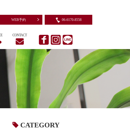
WEB予約
06-6170-8558
CE
CONTACT

CATEGORY